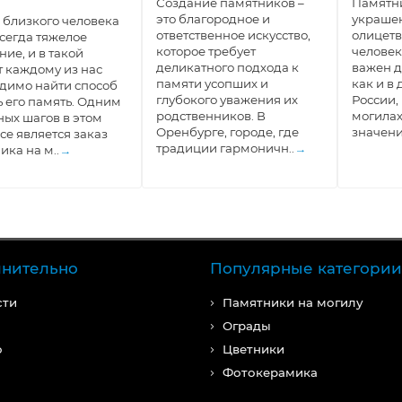
Создание памятников –
Памятни
это благородное и
украшен
 близкого человека
ответственное искусство,
олицетв
всегда тяжелое
которое требует
человек
ние, и в такой
деликатного подхода к
важен д
 каждому из нас
памяти усопших и
как и в
димо найти способ
глубокого уважения их
России,
ь его память. Одним
родственников. В
могилах
ных шагов в этом
Оренбурге, городе, где
значени
се является заказ
традиции гармоничн..
→
ика на м..
→
нительно
Популярные категории
сти
Памятники на могилу
Ограды
о
Цветники
Фотокерамика