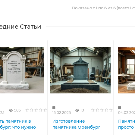
Показано с 1 по 6 из 6 (всего 1 
едние Статьи
983
1011
025
15.02.2025
04.02.20
ть памятник в
Изготовление
Памятн
бург: что нужно
памятника Оренбург
просто