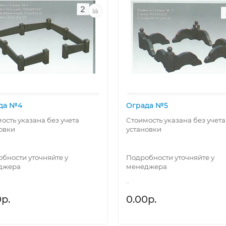
да №4
Ограда №5
ость указана без учета
Стоимость указана без учета
овки
установки
бности уточняйте у
Подробности уточняйте у
джера
менеджера
..
р.
0.00р.