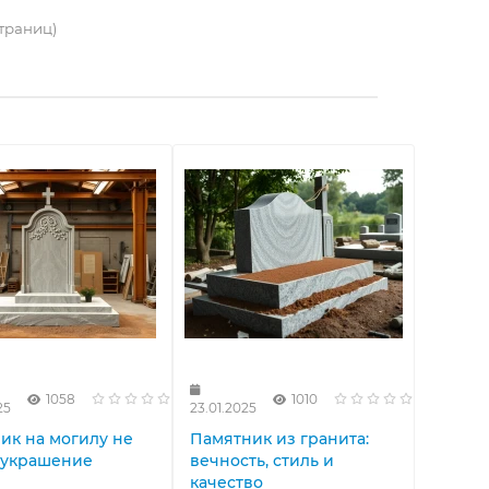
страниц)
1058
1010
25
23.01.2025
ик на могилу не
Памятник из гранита:
 украшение
вечность, стиль и
качество