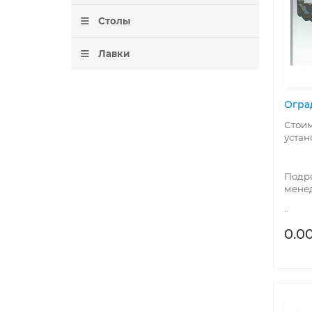
Столы
Лавки
Огра
Стоим
устан
Подро
мене
..
0.00