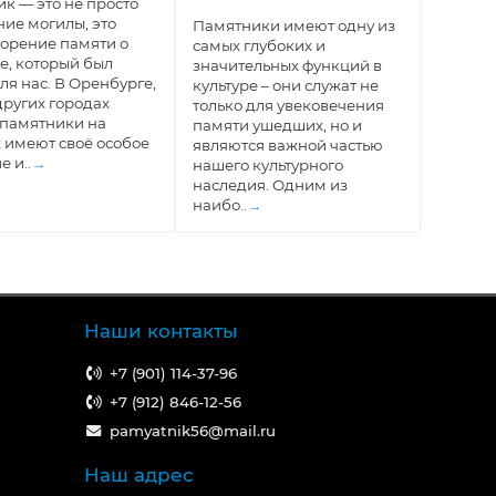
к — это не просто
ие могилы, это
Памятники имеют одну из
орение памяти о
самых глубоких и
е, который был
значительных функций в
ля нас. В Оренбурге,
культуре – они служат не
 других городах
только для увековечения
 памятники на
памяти ушедших, но и
 имеют своё особое
являются важной частью
е и..
→
нашего культурного
наследия. Одним из
наибо..
→
Наши контакты
+7 (901) 114-37-96
+7 (912) 846-12-56
pamyatnik56@mail.ru
Наш адрес