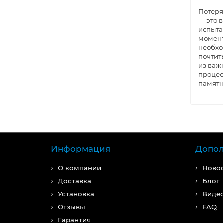
Потеря
— это 
испыта
момент
необхо
почтит
из важ
процес
памятн
Информация
Допол
О компании
Ново
Доставка
Блог
Установка
Виде
Отзывы
FAQ
Гарантия