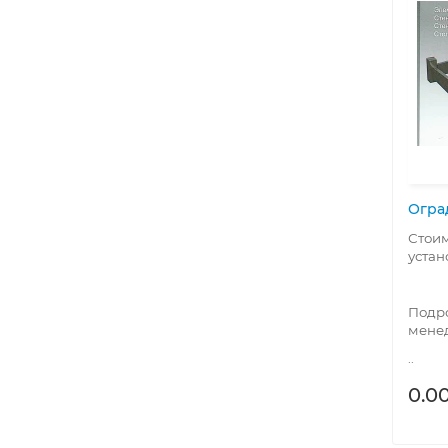
Огра
Стоим
устан
Подро
мене
..
0.00