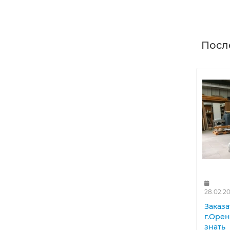
Посл
28.02.2
Заказа
г.Орен
знать