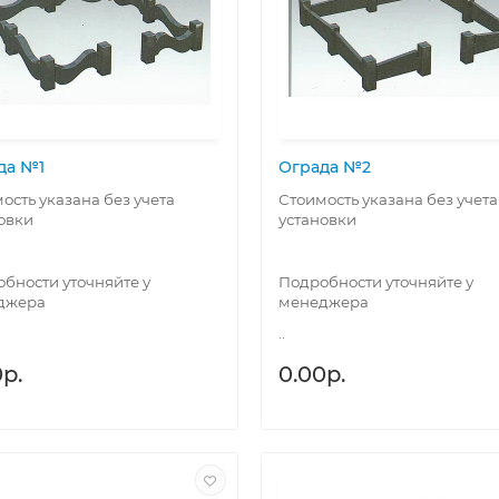
да №1
Ограда №2
ость указана без учета
Стоимость указана без учета
овки
установки
бности уточняйте у
Подробности уточняйте у
джера
менеджера
..
р.
0.00р.